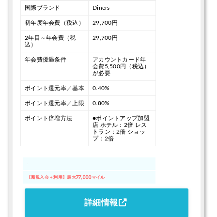
国際ブランド
Diners
初年度年会費（税込）
29,700円
2年目～年会費（税
29,700円
込）
年会費優遇条件
アカウントカード年
会費5,500円（税込）
が必要
ポイント還元率／基本
0.40%
ポイント還元率／上限
0.80%
ポイント倍増方法
●ポイントアップ加盟
店
ホテル：2倍
レス
トラン：2倍
ショッ
プ：2倍
-
【新規入会＋利用】最大77,000マイル
詳細情報