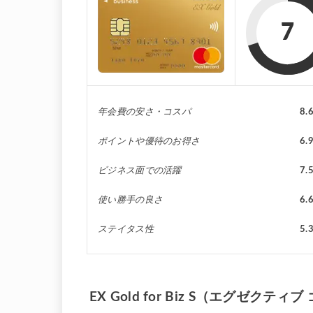
7
年会費の安さ・コスパ
8.
ポイントや優待のお得さ
6.
ビジネス面での活躍
7.
使い勝手の良さ
6.
ステイタス性
5.
EX Gold for Biz S（エグゼク