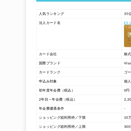
人気ランキング
35
法人カード名
EX
カード会社
株
国際ブランド
Vis
カードランク
ゴー
申込み対象
個
初年度年会費（税込）
0円
2年目～年会費（税込）
2,2
年会費優遇条件
-
ショッピング総利用枠／下限
10
ショッピング総利用枠／上限
30