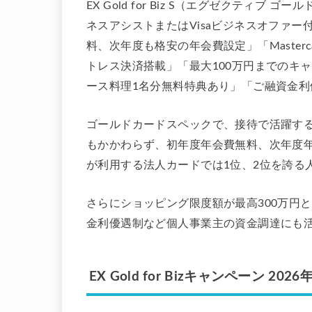
EX Gold for Biz S（エグゼクティブ ゴ
ネスアシストまたはVisaビジネスオファ
料、次年度も格安の年会費設定」「Masterc
トレス決済搭載」「最大100万円までのキャ
ース料理1名分無料特典あり」「ご融資金
ゴールドカードスペックで、接待で活躍する
もかかわらず、初年度年会費無料、次年度年
が利用する法人カードでは1位、2位を誇る
さらにショッピング限度額が最高300万円
金利優遇制など個人事業主の資金調達にも
EX Gold for Bizキャンペーン 20