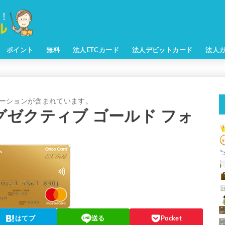
ポイント
無料
法人ETCカード
法人デビットカード
法人
 S（エグゼクティブ ゴールド フォ
はてブ
送る
Pocket