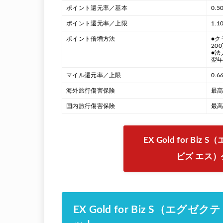
ポイント還元率／基本
0.5
ポイント還元率／上限
1.1
ポイント倍増方法
●ク
20
●法
翌年
マイル還元率／上限
0.6
海外旅行傷害保険
最高
国内旅行傷害保険
最高
EX Gold for B
ビズ エス
EX Gold for Biz S（エ