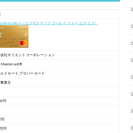
位
 Gold for Biz S（エグゼクティブ ゴールド フォー ビズ エス）
式会社オリエントコーポレーション
a,Mastercard®
ルドカード,プロパーカード
人事業主
00円
万円
0万円