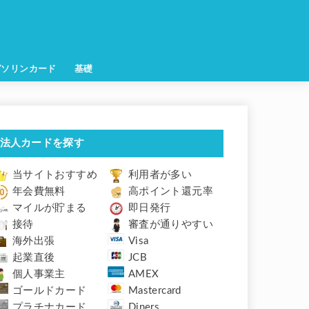
ガソリンカード
基礎
法人カードを探す
当サイトおすすめ
利用者が多い
年会費無料
高ポイント還元率
マイルが貯まる
即日発行
接待
審査が通りやすい
海外出張
Visa
起業直後
JCB
個人事業主
AMEX
ゴールドカード
Mastercard
プラチナカード
Diners