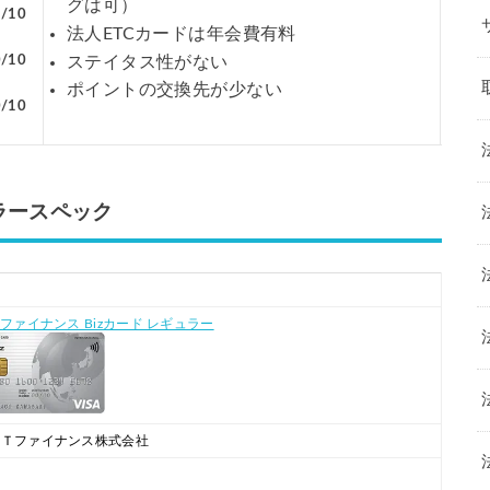
グは可）
2/10
法人ETCカードは年会費有料
ステイタス性がない
0/10
ポイントの交換先が少ない
0/10
ュラースペック
Tファイナンス Bizカード レギュラー
ＴＴファイナンス株式会社