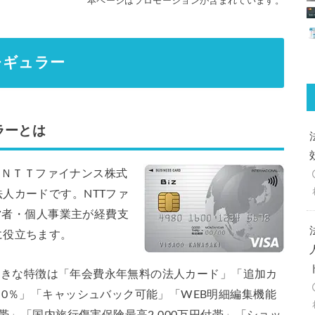
本ページはプロモーションが含まれています。
 レギュラー
ュラーとは
は、ＮＴＴファイナンス株式
人カードです。NTTファ
経営者・個人事業主が経費支
に役立ちます。
ーの大きな特徴は「年会費永年無料の法人カード」「追加カ
.0％」「キャッシュバック可能」「WEB明細編集機能
付帯」「国内旅行傷害保険最高2,000万円付帯」「ショッ