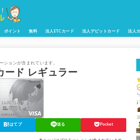
ポイント
無料
法人ETCカード
法人デビットカード
法人
zカード レギュラー
はてブ
送る
Pocket