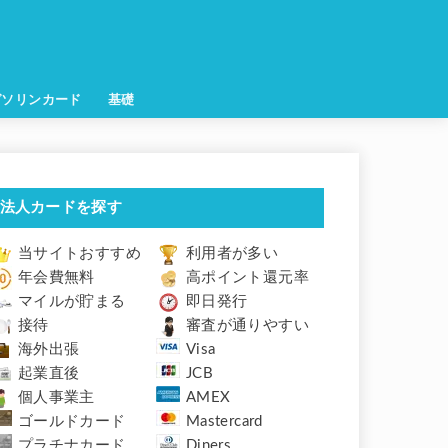
ガソリンカード
基礎
法人カードを探す
当サイトおすすめ
利用者が多い
年会費無料
高ポイント還元率
マイルが貯まる
即日発行
接待
審査が通りやすい
海外出張
Visa
起業直後
JCB
個人事業主
AMEX
ゴールドカード
Mastercard
プラチナカード
Diners