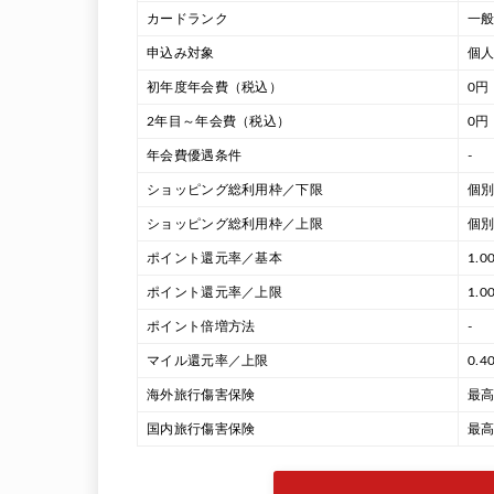
カードランク
一般
申込み対象
個人
初年度年会費（税込）
0円
2年目～年会費（税込）
0円
年会費優遇条件
-
ショッピング総利用枠／下限
個
ショッピング総利用枠／上限
個
ポイント還元率／基本
1.0
ポイント還元率／上限
1.0
ポイント倍増方法
-
マイル還元率／上限
0.4
海外旅行傷害保険
最高
国内旅行傷害保険
最高