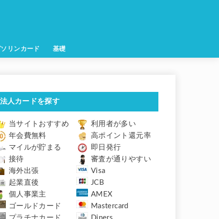
ガソリンカード
基礎
法人カードを探す
当サイトおすすめ
利用者が多い
年会費無料
高ポイント還元率
マイルが貯まる
即日発行
接待
審査が通りやすい
海外出張
Visa
起業直後
JCB
個人事業主
AMEX
ゴールドカード
Mastercard
プラチナカード
Diners