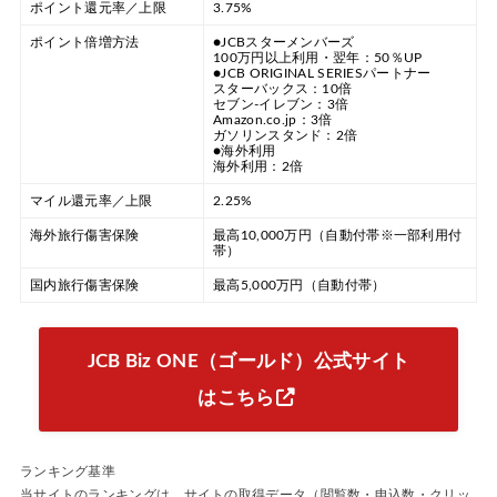
ポイント還元率／上限
3.75%
ポイント倍増方法
●JCBスターメンバーズ
100万円以上利用・翌年：50％UP
●JCB ORIGINAL SERIESパートナー
スターバックス：10倍
セブン-イレブン：3倍
Amazon.co.jp：3倍
ガソリンスタンド：2倍
●海外利用
海外利用：2倍
マイル還元率／上限
2.25%
海外旅行傷害保険
最高10,000万円（自動付帯※一部利用付
帯）
国内旅行傷害保険
最高5,000万円（自動付帯）
JCB Biz ONE（ゴールド）公式サイト
はこちら
ランキング基準
当サイトのランキングは、サイトの取得データ（閲覧数・申込数・クリッ