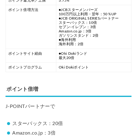
ポイント還元率／上限
3.75%
ポイント倍増方法
●JCBスターメンバーズ
100万円以上利用・翌年：50％UP
●JCB ORIGINAL SERIESパートナー
スターバックス：10倍
セブン-イレブン：3倍
Amazon.co.jp：3倍
ガソリンスタンド：2倍
●海外利用
海外利用：2倍
ポイントサイト経由
●Oki Dokiランド
最大20倍
ポイントプログラム
Oki Dokiポイント
ポイント倍増
J-POINTパートナーで
スターバックス：20倍
Amazon.co.jp：3倍