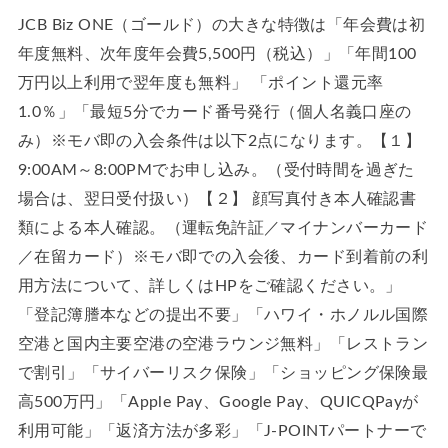
JCB Biz ONE（ゴールド）の大きな特徴は「年会費は初
年度無料、次年度年会費5,500円（税込）」「年間100
万円以上利用で翌年度も無料」 「ポイント還元率
1.0％」「最短5分でカード番号発行（個人名義口座の
み）※モバ即の入会条件は以下2点になります。【１】
9:00AM～8:00PMでお申し込み。（受付時間を過ぎた
場合は、翌日受付扱い）【２】 顔写真付き本人確認書
類による本人確認。（運転免許証／マイナンバーカード
／在留カード）※モバ即での入会後、カード到着前の利
用方法について、詳しくはHPをご確認ください。」
「登記簿謄本などの提出不要」「ハワイ・ホノルル国際
空港と国内主要空港の空港ラウンジ無料」「レストラン
で割引」「サイバーリスク保険」「ショッピング保険最
高500万円」「Apple Pay、Google Pay、QUICQPayが
利用可能」「返済方法が多彩」「J-POINTパートナーで