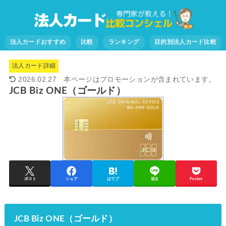
法人カードおすすめ
比較
ランキング
目的別法人カード比較
法人カード詳細
2026.02.27
JCB Biz ONE（ゴールド）
ポスト
シェア
はてブ
送る
Pocket
JCB Biz ONE（ゴールド）