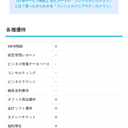
【付帯サービス検証】法人カードの「コンシェルジュデスク」
とは？使ったからわかる「コンシェルジュデスク」のメリット
デメリット・活用術・付帯されているおすすめの法人カードを
徹底解説！
各種優待
WEB明細
○
経営管理レポート
–
ビジネス情報データベース
–
コンサルティング
–
ビジネスラウンジ
–
融資金利優待
–
オフィス用品優待
○
会計ソフト優待
○
タクシーチケット
○
福利厚生
○