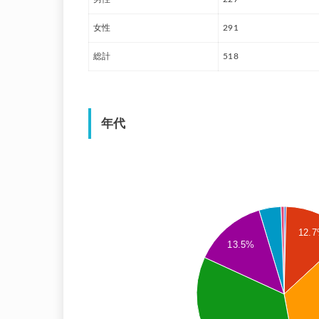
女性
291
総計
518
年代
12.
13.5%