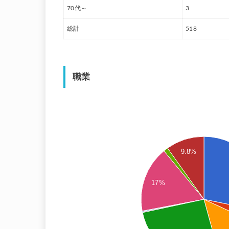
70代～
3
総計
518
職業
9.8%
17%