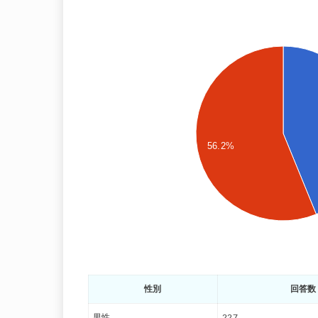
56.2%
性別
回答数
男性
227