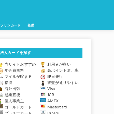
ガソリンカード
基礎
法人カードを探す
当サイトおすすめ
利用者が多い
年会費無料
高ポイント還元率
マイルが貯まる
即日発行
接待
審査が通りやすい
海外出張
Visa
起業直後
JCB
個人事業主
AMEX
ゴールドカード
Mastercard
プラチナカード
Diners