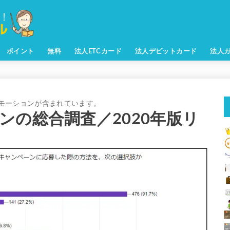
ポイント
無料
法人ETCカード
法人デビットカード
法人
ンの総合調査／2020年版リ