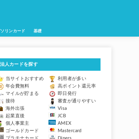
ガソリンカード
基礎
法人カードを探す
当サイトおすすめ
利用者が多い
年会費無料
高ポイント還元率
マイルが貯まる
即日発行
接待
審査が通りやすい
海外出張
Visa
起業直後
JCB
個人事業主
AMEX
ゴールドカード
Mastercard
プラチナカード
Diners