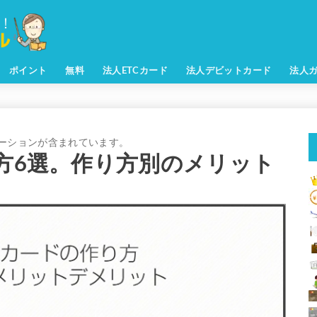
ポイント
無料
法人ETCカード
法人デビットカード
法人
り方6選。作り方別のメリット