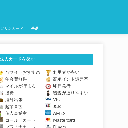
ガソリンカード
基礎
法人カードを探す
当サイトおすすめ
利用者が多い
年会費無料
高ポイント還元率
マイルが貯まる
即日発行
接待
審査が通りやすい
海外出張
Visa
起業直後
JCB
個人事業主
AMEX
ゴールドカード
Mastercard
プラチナカード
Diners