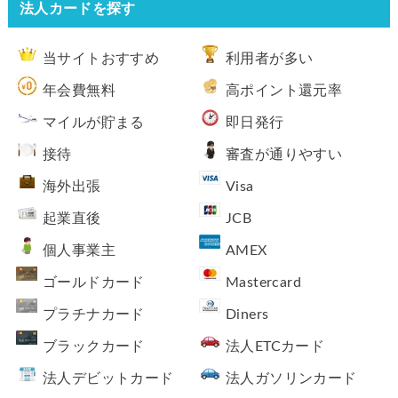
法人カードを探す
当サイトおすすめ
利用者が多い
年会費無料
高ポイント還元率
マイルが貯まる
即日発行
接待
審査が通りやすい
海外出張
Visa
起業直後
JCB
個人事業主
AMEX
ゴールドカード
Mastercard
プラチナカード
Diners
ブラックカード
法人ETCカード
法人デビットカード
法人ガソリンカード