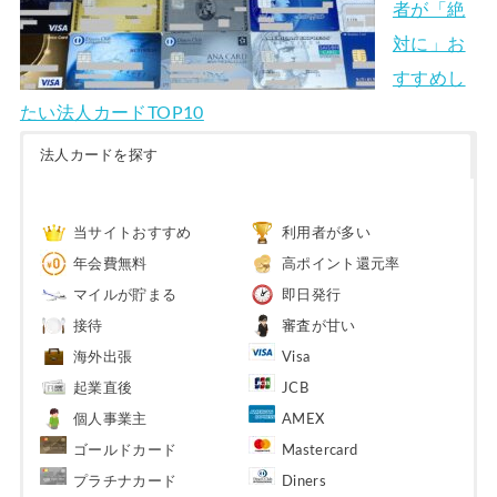
者が「絶
対に」お
すすめし
たい法人カードTOP10
法人カードを探す
当サイトおすすめ
利用者が多い
年会費無料
高ポイント還元率
マイルが貯まる
即日発行
接待
審査が甘い
海外出張
Visa
起業直後
JCB
個人事業主
AMEX
ゴールドカード
Mastercard
プラチナカード
Diners