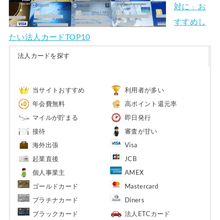
対に」お
すすめし
たい法人カードTOP10
法人カードを探す
当サイトおすすめ
利用者が多い
年会費無料
高ポイント還元率
マイルが貯まる
即日発行
接待
審査が甘い
海外出張
Visa
起業直後
JCB
個人事業主
AMEX
ゴールドカード
Mastercard
プラチナカード
Diners
ブラックカード
法人ETCカード