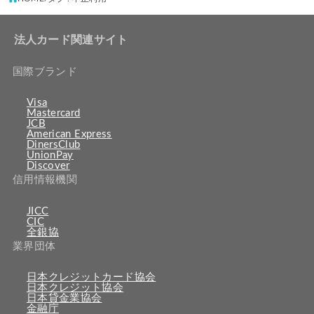
法人カード関連サイト
国際ブランド
Visa
Mastercard
JCB
American Express
DinersClub
UnionPay
Discover
信用情報機関
JICC
CIC
全銀協
業界団体
日本クレジットカード協会
日本クレジット協会
日本貸金業協会
金融庁