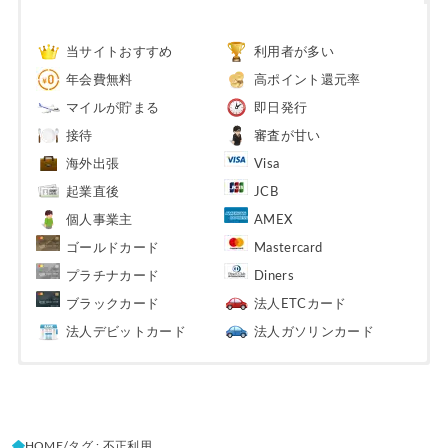
当サイトおすすめ
利用者が多い
年会費無料
高ポイント還元率
マイルが貯まる
即日発行
接待
審査が甘い
海外出張
Visa
起業直後
JCB
個人事業主
AMEX
ゴールドカード
Mastercard
プラチナカード
Diners
ブラックカード
法人ETCカード
法人デビットカード
法人ガソリンカード
HOME
タグ : 不正利用