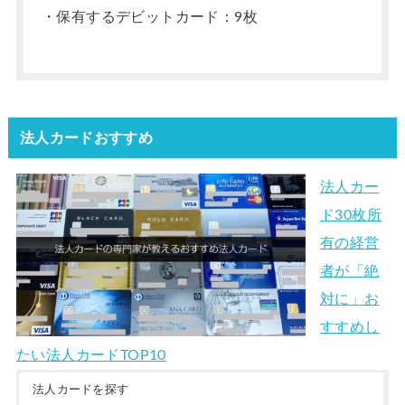
・保有するデビットカード：9枚
法人カードおすすめ
法人カー
ド30枚所
有の経営
者が「絶
対に」お
すすめし
たい法人カードTOP10
法人カードを探す