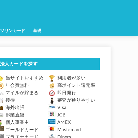
ガソリンカード
基礎
法人カードを探す
当サイトおすすめ
利用者が多い
年会費無料
高ポイント還元率
マイルが貯まる
即日発行
接待
審査が通りやすい
海外出張
Visa
起業直後
JCB
個人事業主
AMEX
ゴールドカード
Mastercard
プラチナカード
Diners