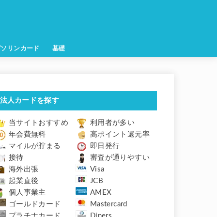
ガソリンカード
基礎
法人カードを探す
当サイトおすすめ
利用者が多い
年会費無料
高ポイント還元率
マイルが貯まる
即日発行
接待
審査が通りやすい
海外出張
Visa
起業直後
JCB
個人事業主
AMEX
ゴールドカード
Mastercard
プラチナカード
Diners