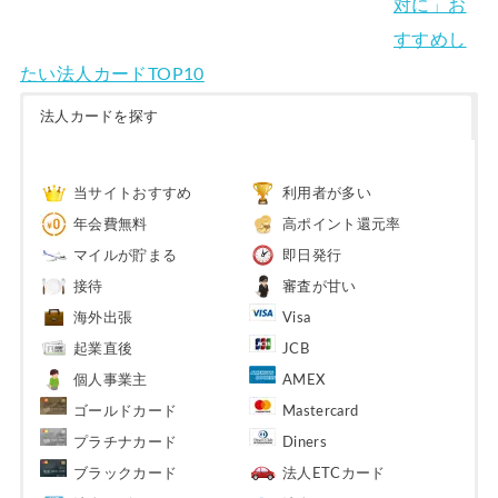
対に」お
すすめし
たい法人カードTOP10
法人カードを探す
当サイトおすすめ
利用者が多い
年会費無料
高ポイント還元率
マイルが貯まる
即日発行
接待
審査が甘い
海外出張
Visa
起業直後
JCB
個人事業主
AMEX
ゴールドカード
Mastercard
プラチナカード
Diners
ブラックカード
法人ETCカード