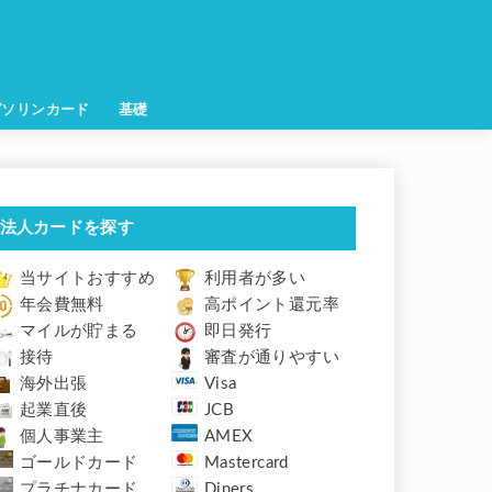
ガソリンカード
基礎
法人カードを探す
当サイトおすすめ
利用者が多い
年会費無料
高ポイント還元率
マイルが貯まる
即日発行
接待
審査が通りやすい
海外出張
Visa
起業直後
JCB
個人事業主
AMEX
ゴールドカード
Mastercard
プラチナカード
Diners