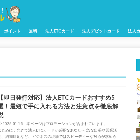
ポイント
無料
法人ETCカード
法人デビットカード
法人
【即日発行対応】法人ETCカードおすすめ5
選！最短で手に入れる方法と注意点を徹底解
説
2025.01.16
はじめに：急ぎで法人ETCカードが必要なあなたへ 急な出張や営業活
動、納期対応など、ビジネスの現場ではスピーディーな対応が求めら